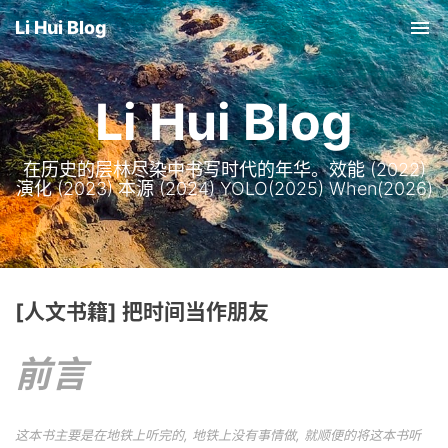
Li Hui Blog
Tog
nav
Li Hui Blog
在历史的层林尽染中书写时代的年华。效能 (2022)
演化 (2023) 本源 (2024) YOLO(2025) When(2026)
[人文书籍] 把时间当作朋友
前言
这本书主要是在地铁上听完的, 地铁上没有事情做, 就顺便的将这本书听