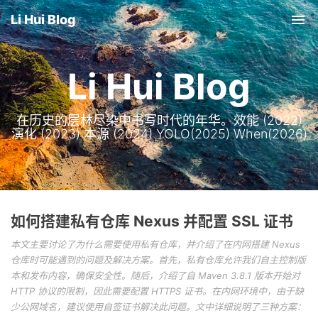
Li Hui Blog
Tog
nav
Li Hui Blog
在历史的层林尽染中书写时代的年华。效能 (2022)
演化 (2023) 本源 (2024) YOLO(2025) When(2026)
如何搭建私有仓库 Nexus 并配置 SSL 证书
本文主要讨论了为什么需要使用私有仓库，并介绍了在内网搭建 Nexus
仓库时可能遇到的问题及解决方案。首先，私有仓库允许我们自主控制版
本和发布内容，确保安全性。随后，介绍了自 Maven 3.8.1 版本开始对
HTTP 协议的限制，因此需要配置 HTTPS 证书。在内网环境中，由于缺
少公网域名，建议使用自签证书解决此问题。文中详细说明了三种方案：