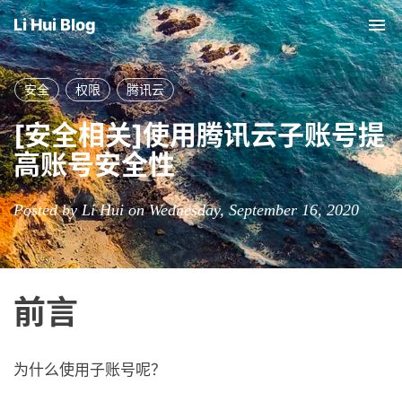
Li Hui Blog
Tog
nav
安全
权限
腾讯云
[安全相关]使用腾讯云子账号提
高账号安全性
Posted by Li Hui on Wednesday, September 16, 2020
前言
为什么使用子账号呢？