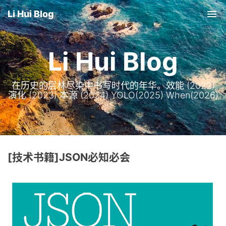
Li Hui Blog
Tog
nav
Li Hui Blog
在历史的层林尽染中书写时代的年华。效能 (2022)
演化 (2023) 本源 (2024) YOLO(2025) When(2026)
[技术书籍]JSON必知必会