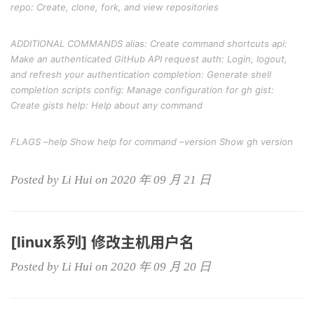
repo: Create, clone, fork, and view repositories
ADDITIONAL COMMANDS alias: Create command shortcuts api:
Make an authenticated GitHub API request auth: Login, logout,
and refresh your authentication completion: Generate shell
completion scripts config: Manage configuration for gh gist:
Create gists help: Help about any command
FLAGS –help Show help for command –version Show gh version
Posted by Li Hui on 2020 年 09 月 21 日
[linux系列] 修改主机用户名
Posted by Li Hui on 2020 年 09 月 20 日