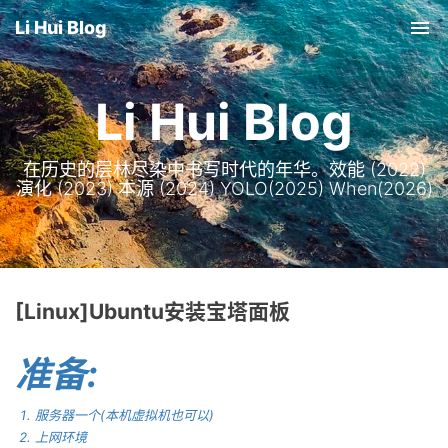
Li Hui Blog
Tog
nav
Li Hui Blog
在历史的层林尽染中书写时代的年华。效能 (2022)
演化 (2023) 本源 (2024) YOLO(2025) When(2026)
[Linux]Ubuntu安装宝塔面板
准备:
服务器一个(本机虚拟机也可以)
上网环境